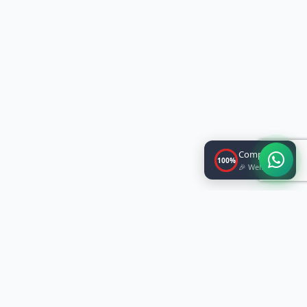
Completed!
100%
🎉 Well done!