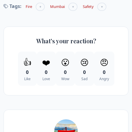
Tags:
Fire
Mumbai
Safety
What's your reaction?
👍
❤️
😮
😢
😠
0
0
0
0
0
Like
Love
Wow
Sad
Angry