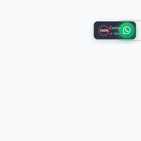
Completed!
100%
🎉 Well done!
National Media Alliance (NMA) is a
registered, voluntary, and non-political
organization incorporated under the
Legislation of the Government of India,
I.T.A 1882, Reg No. R-08092501321262.