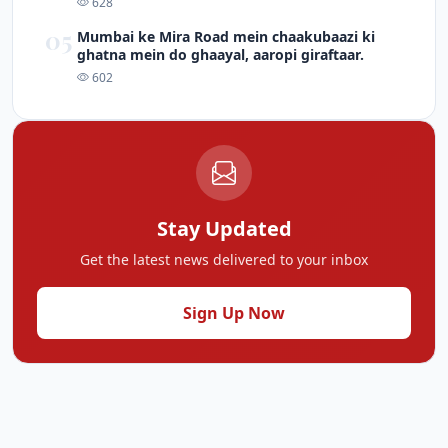
628
05
Mumbai ke Mira Road mein chaakubaazi ki
ghatna mein do ghaayal, aaropi giraftaar.
602
Stay Updated
Get the latest news delivered to your inbox
Sign Up Now